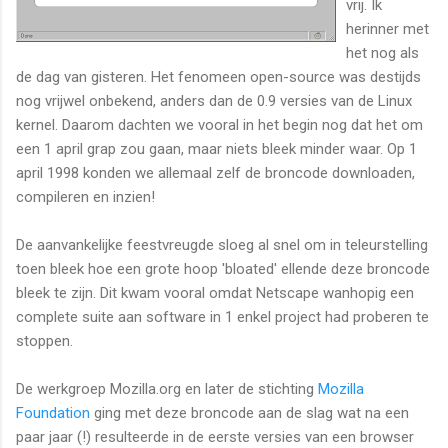
vrij. Ik
herinner met
het nog als
de dag van gisteren. Het fenomeen open-source was destijds
nog vrijwel onbekend, anders dan de 0.9 versies van de Linux
kernel. Daarom dachten we vooral in het begin nog dat het om
een 1 april grap zou gaan, maar niets bleek minder waar. Op 1
april 1998 konden we allemaal zelf de broncode downloaden,
compileren en inzien!
De aanvankelijke feestvreugde sloeg al snel om in teleurstelling
toen bleek hoe een grote hoop 'bloated' ellende deze broncode
bleek te zijn. Dit kwam vooral omdat Netscape wanhopig een
complete suite aan software in 1 enkel project had proberen te
stoppen.
De werkgroep Mozilla.org en later de stichting
Mozilla
Foundation
ging met deze broncode aan de slag wat na een
paar jaar (!) resulteerde in de eerste versies van een browser