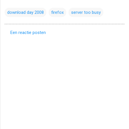
download day 2008
firefox
server too busy
Een reactie posten
R
e
a
c
t
i
e
s