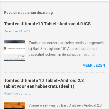
Populaire posts van deze blog
Tomtec Ultimate10 Tablet–Android 4.0 ICS
december 21, 2011
Zoals in de eerdere artikelen reeds voorgesteld,
bij Bart Smit ligt een 10” Android tablet met
capacitief scherm in de schappen voor de
zachte prijs van 199 euro. Standaard draait
MEER LEZEN
deze tablet op Android 2.3, echter in
verschillende chineze filmpjes is de tablet te
zien met Android 4.0 ICS Blijkbaar is er een
Tomtec Ultimate 10 Tablet–Android 2.3
update beschikbaar en inderdaad, in dit chinese
tablet voor een habbekrats (deel 1)
artikel is te lezen hoe de tablet naar Android 4.0
december 19, 2011
ICS te upgraden is:
http://www.enet.com.cn/article/2011/1216/A20
Vorige week was bij Bart Smit een Android 2.3
111216948821.shtml Aangezien niet iedereen