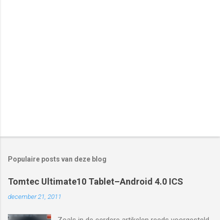
a
c
t
i
e
s
Populaire posts van deze blog
Tomtec Ultimate10 Tablet–Android 4.0 ICS
december 21, 2011
Zoals in de eerdere artikelen reeds voorgesteld,