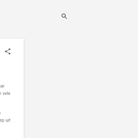
aar
e vele
n
ep uit