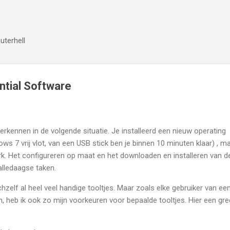
Doorgaan naar hoofdcontent
puterhell
ntial Software
 herkennen in de volgende situatie. Je installeerd een nieuw operating
s 7 vrij vlot, van een USB stick ben je binnen 10 minuten klaar) , m
k. Het configureren op maat en het downloaden en installeren van d
alledaagse taken.
zelf al heel veel handige tooltjes. Maar zoals elke gebruiker van ee
m, heb ik ook zo mijn voorkeuren voor bepaalde tooltjes. Hier een gre