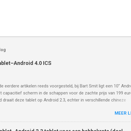
log
blet–Android 4.0 ICS
de eerdere artikelen reeds voorgesteld, bij Bart Smit ligt een 10” Andr
t capacitief scherm in de schappen voor de zachte prijs van 199 eur
 draait deze tablet op Android 2.3, echter in verschillende chineze
is de tablet te zien met Android 4.0 ICS Blijkbaar is er een update
MEER L
ar en inderdaad, in dit chinese artikel is te lezen hoe de tablet naar
.0 ICS te upgraden is:
ww.enet.com.cn/article/2011/1216/A20111216948821.shtml Aangezie