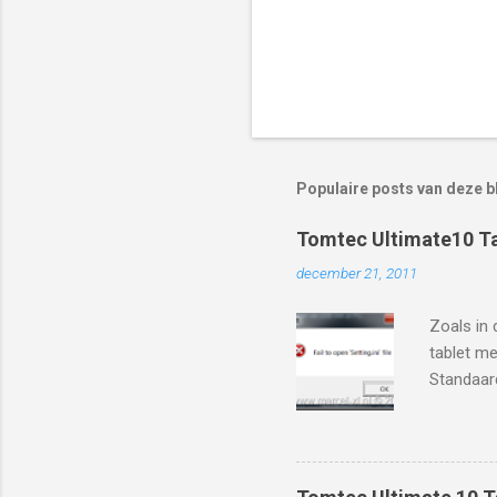
Populaire posts van deze b
Tomtec Ultimate10 Ta
december 21, 2011
Zoals in 
tablet me
Standaard
filmpjes 
beschikba
Android 4
http://w