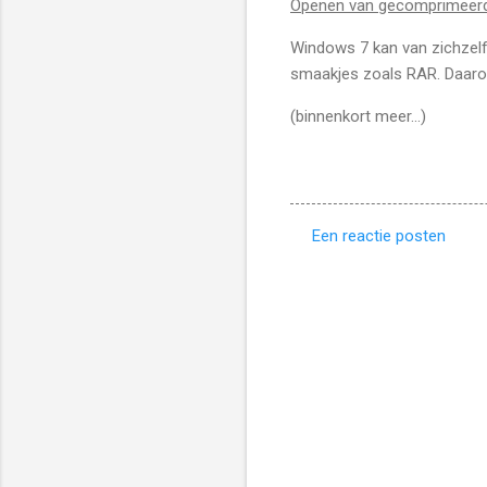
Openen van gecomprimeer
Windows 7 kan van zichzel
smaakjes zoals RAR. Daarom
(binnenkort meer…)
Een reactie posten
R
e
a
c
t
i
e
s