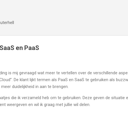
Doorgaan naar hoofdcontent
puterhell
 SaaS en PaaS
ding is mij gevraagd wat meer te vertellen over de verschillende asp
loud”. De klant lijkt termen als PaaS en SaaS te gebruiken als buzz
 meer duidelijkheid in aan te brengen.
aatjes die ik verzameld heb om te gebruiken. Deze geven de situatie 
t weergeven en wil ik graag met jullie wil delen.