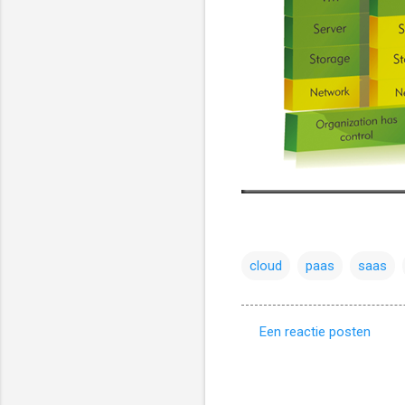
cloud
paas
saas
Een reactie posten
R
e
a