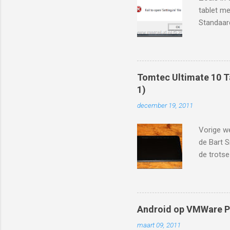
tablet me
Standaard
filmpjes 
beschikba
Android 4
http://w
Tomtec Ultimate 10 Ta
iedereen 
1)
http://t
december 19, 2011
8&layou
216%2FA2
Vorige we
gevolgd 
de Bart S
tablet. S
de trotse
(inclusie
multitou
opslaggeh
zijn indr
Android op VMWare P
HDMI outp
maart 09, 2011
bijvoorbe