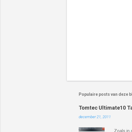
c
t
i
e
s
Populaire posts van deze b
Tomtec Ultimate10 Ta
december 21, 2011
Zoals in 