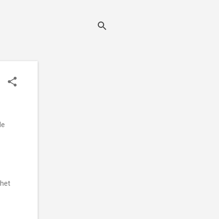
de
 het