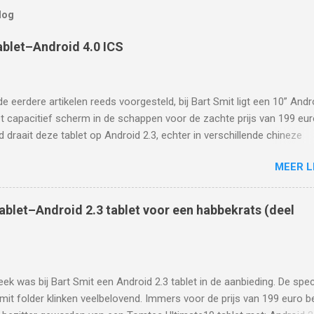
log
blet–Android 4.0 ICS
de eerdere artikelen reeds voorgesteld, bij Bart Smit ligt een 10” Andr
t capacitief scherm in de schappen voor de zachte prijs van 199 eur
 draait deze tablet op Android 2.3, echter in verschillende chineze
is de tablet te zien met Android 4.0 ICS Blijkbaar is er een update
MEER L
ar en inderdaad, in dit chinese artikel is te lezen hoe de tablet naar
.0 ICS te upgraden is:
ww.enet.com.cn/article/2011/1216/A20111216948821.shtml Aangezie
blet–Android 2.3 tablet voor een habbekrats (deel
de chineze taal machtig is, halen we eerst de boel door Google Trans
ranslate.google.nl/translate?sl=zh-CN&tl=en&js=n&prev=_t&hl=en&ie
t=2&eotf=1&u=http%3A%2F%2Fwww.enet.com.cn%2Farticle%2F2011
0111216948821.shtml&act=url Hieronder een klein uittreksel welke i
ek was bij Bart Smit een Android 2.3 tablet in de aanbieding. De spec
heb voor het upgraden van mijn Bart Smit Tomtec Ultimate10 Androi
mit folder klinken veelbelovend. Immers voor de prijs van 199 euro be
luit de tablet aan op een vaste voeding en verbind de ta...