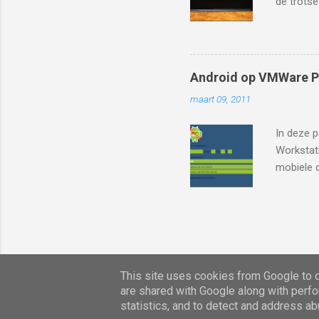
de trotse
(inclusie
multitou
opslaggeh
zijn indr
Android op VMWare P
HDMI outp
maart 09, 2011
bijvoorbe
Koptelefo
In deze p
zit er we
Workstati
zoals hij
mobiele d
“Home” , 
veel comm
deze com
porten va
op bijvoo
machine. 
virtualis
This site uses cookies from Google to de
gebruik. 
are shared with Google along with perfo
op het we
statistics, and to detect and address ab