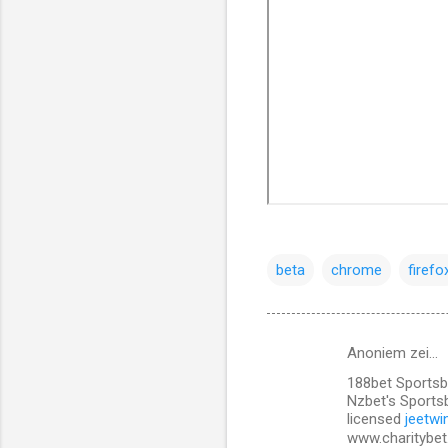
beta
chrome
firefo
Anoniem zei…
R
188bet Sportsb
e
Nzbet's Sportsb
a
licensed
jeetwi
www.charitybet
c