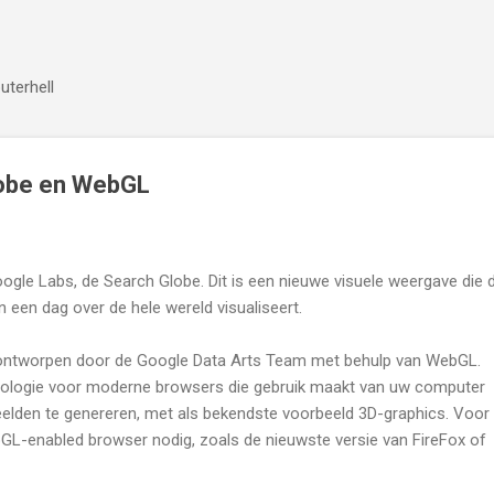
Doorgaan naar hoofdcontent
puterhell
lobe en WebGL
oogle Labs, de Search Globe. Dit is een nieuwe visuele weergave die 
een dag over de hele wereld visualiseert.
n ontworpen door de Google Data Arts Team met behulp van WebGL.
ologie voor moderne browsers die gebruik maakt van uw computer
lden te genereren, met als bekendste voorbeeld 3D-graphics. Voor
bGL-enabled browser nodig, zoals de nieuwste versie van FireFox of