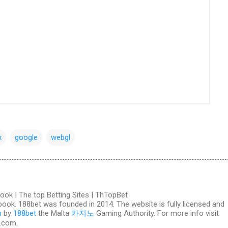
x
google
webgl
ook | The top Betting Sites | ThTopBet
ook. 188bet was founded in 2014. The website is fully licensed and
n
by
188bet
the Malta
카지노
Gaming Authority. For more info visit
.com.