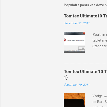
Populaire posts van deze b
Tomtec Ultimate10 Ta
december 21, 2011
Zoals in 
tablet me
Standaard
filmpjes 
beschikba
Android 4
http://w
Tomtec Ultimate 10 Ta
iedereen 
1)
http://t
december 19, 2011
8&layou
216%2FA2
Vorige we
gevolgd 
de Bart S
tablet. S