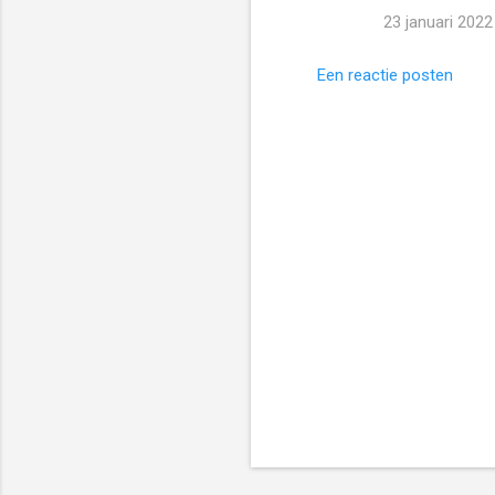
23 januari 202
t
i
Een reactie posten
e
s